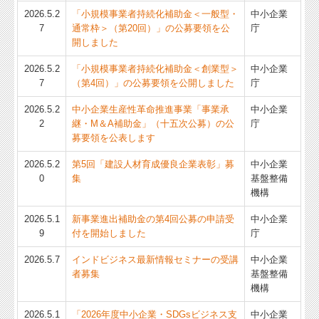
2026.5.2
「小規模事業者持続化補助金＜一般型・
中小企業
7
通常枠＞（第20回）」の公募要領を公
庁
開しました
2026.5.2
「小規模事業者持続化補助金＜創業型＞
中小企業
7
（第4回）」の公募要領を公開しました
庁
2026.5.2
中小企業生産性革命推進事業「事業承
中小企業
2
継・M＆A補助金」（十五次公募）の公
庁
募要領を公表します
2026.5.2
第5回「建設人材育成優良企業表彰」募
中小企業
0
集
基盤整備
機構
2026.5.1
新事業進出補助金の第4回公募の申請受
中小企業
9
付を開始しました
庁
2026.5.7
インドビジネス最新情報セミナーの受講
中小企業
者募集
基盤整備
機構
2026.5.1
「2026年度中小企業・SDGsビジネス支
中小企業