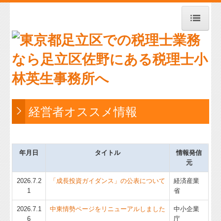
トップページ
お知らせ
事務所紹介
経営理念
経営者オススメ情報
交通案内
業務案内
年月日
タイトル
情報発信
元
セミナー案内
2026.7.2
「成長投資ガイダンス」の公表について
経済産業
料金について
1
省
2026.7.1
中東情勢ページをリニューアルしました
中小企業
リンク集
6
庁