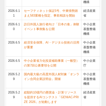
機構
2026.6.1
セーフティネット保証5号、中東情勢踏
経済産業
1
まえ583業種を指定、事前相談を開始
省
2026.6.1
訪日外国人旅行者向け「日本の食」体験
中小企業
0
イベント事例集を公開
基盤整備
機構
2026.6.5
経済安全保障、AI・デジタル技術の活用
中小企業
が重要
基盤整備
機構
2026.6.5
中小企業省力化投資補助事業（一般型）
中小企業
の第7回公募要領を公開
庁
2026.5.2
国内最大級の高度外国人材対象「オンラ
中小企業
9
イン合同企業説明会」開催
基盤整備
機構
2026.5.2
総額約10億円の懸賞金・計算リソース
経済産業
9
を提供するAIコンテスト「GENIAC-PRI
省
ZE 2026」が始動します