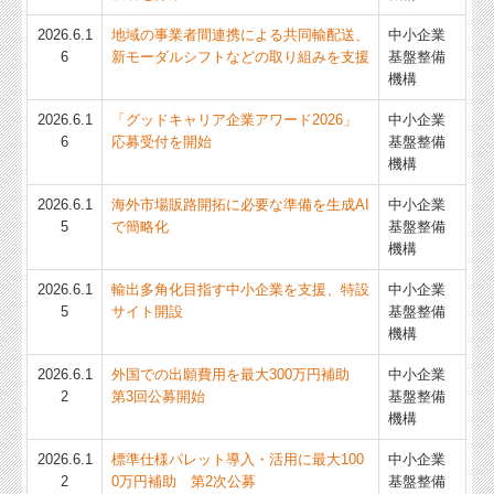
2026.6.1
地域の事業者間連携による共同輸配送、
中小企業
6
新モーダルシフトなどの取り組みを支援
基盤整備
機構
2026.6.1
「グッドキャリア企業アワード2026」
中小企業
6
応募受付を開始
基盤整備
機構
2026.6.1
海外市場販路開拓に必要な準備を生成AI
中小企業
5
で簡略化
基盤整備
機構
2026.6.1
輸出多角化目指す中小企業を支援、特設
中小企業
5
サイト開設
基盤整備
機構
2026.6.1
外国での出願費用を最大300万円補助
中小企業
2
第3回公募開始
基盤整備
機構
2026.6.1
標準仕様パレット導入・活用に最大100
中小企業
2
0万円補助 第2次公募
基盤整備