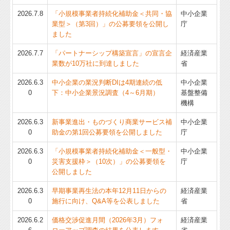
経営革新等支援機関とは
2026.7.8
「小規模事業者持続化補助金＜共同・協
中小企業
業型＞（第3回）」の公募要領を公開し
庁
経営改善オンデマンド講座
ました
2026.7.7
「パートナーシップ構築宣言」の宣言企
経済産業
業数が10万社に到達しました
省
2026.6.3
中小企業の業況判断DIは4期連続の低
中小企業
0
下：中小企業景況調査（4～6月期）
基盤整備
機構
2026.6.3
新事業進出・ものづくり商業サービス補
中小企業
0
助金の第1回公募要領を公開しました
庁
2026.6.3
「小規模事業者持続化補助金＜一般型・
中小企業
0
災害支援枠＞（10次）」の公募要領を
庁
公開しました
2026.6.3
早期事業再生法の本年12月11日からの
経済産業
0
施行に向け、Q&A等を公表しました
省
2026.6.2
価格交渉促進月間（2026年3月）フォ
経済産業