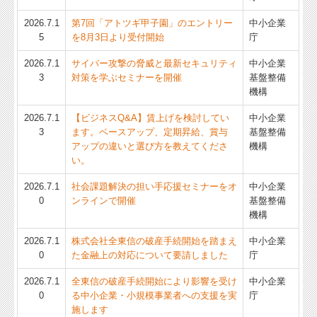
お問合せ
2026.7.1
第7回「アトツギ甲子園」のエントリー
中小企業
5
を8月3日より受付開始
庁
補助金・助成金・融資情報
2026.7.1
サイバー攻撃の脅威と最新セキュリティ
中小企業
関与先向け融資商品ご紹介
3
対策を学ぶセミナーを開催
基盤整備
機構
経営者お役立ち情報
2026.7.1
【ビジネスQ&A】賃上げを検討してい
中小企業
3
ます。ベースアップ、定期昇給、賞与
基盤整備
経営者オススメ情報
アップの違いと選び方を教えてくださ
機構
い。
Q&A経営相談
2026.7.1
社会課題解決の担い手応援セミナーをオ
中小企業
税務カレンダー
0
ンラインで開催
基盤整備
機構
税務Q&A
2026.7.1
株式会社全東信の破産手続開始を踏まえ
中小企業
0
た金融上の対応について要請しました
庁
個人情報保護方針
2026.7.1
全東信の破産手続開始により影響を受け
中小企業
TKCシステムQ&A
0
る中小企業・小規模事業者への支援を実
庁
施します