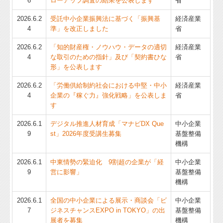
6
ローアップ調査の結果を公表します
省
2026.6.2
受託中小企業振興法に基づく「振興基
経済産業
4
準」を改正しました
省
2026.6.2
「知的財産権・ノウハウ・データの適切
経済産業
4
な取引のための指針」及び「契約書ひな
省
形」を公表します
2026.6.2
「労働供給制約社会における中堅・中小
経済産業
4
企業の『稼ぐ力』強化戦略」を公表しま
省
す
2026.6.1
デジタル推進人材育成「マナビDX Que
中小企業
9
st」2026年度受講生募集
基盤整備
機構
2026.6.1
中東情勢の緊迫化 9割超の企業が「経
中小企業
9
営に影響」
基盤整備
機構
2026.6.1
全国の中小企業による展示・商談会「ビ
中小企業
7
ジネスチャンスEXPO in TOKYO」の出
基盤整備
展者を募集
機構