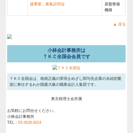
援事業」募集説明会
基盤整備
機構
▲ 戻る
小林会計事務所は
ＴＫＣ全国会会員です
ＴＫＣ全国会は、租税正義の実現をめざし関与先企業の永続的繁
栄に奉仕するわが国最大級の職業会計人集団です。
東京税理士会所属
お気軽にお問合せください。
小林会計事務所
TEL：
03-3628-0024