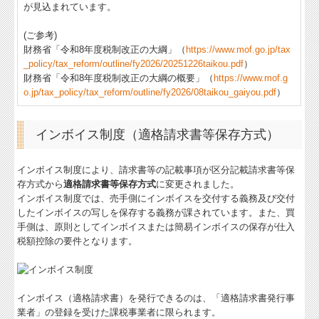
が見込まれています。
お問合せ
(ご参考)
補助金・助成金・融資情報
財務省「令和8年度税制改正の大綱」（
https://www.mof.go.jp/tax
_policy/tax_reform/outline/fy2026/20251226taikou.pdf
）
財務省「令和8年度税制改正の大綱の概要」（
https://www.mof.g
関与先向け融資商品ご紹介
o.jp/tax_policy/tax_reform/outline/fy2026/08taikou_gaiyou.pdf
）
経営者お役立ち情報
インボイス制度（適格請求書等保存方式）
経営者オススメ情報
インボイス制度により、請求書等の記載事項が区分記載請求書等保
Q&A経営相談
存方式から
適格請求書等保存方式
に変更されました。
インボイス制度では、売手側にインボイスを交付する義務及び交付
税務カレンダー
したインボイスの写しを保存する義務が課されています。また、買
手側は、原則としてインボイスまたは簡易インボイスの保存が仕入
税務Q&A
税額控除の要件となります。
個人情報保護方針
TKCシステムQ&A
インボイス（適格請求書）を発行できるのは、「適格請求書発行事
業者」の登録を受けた課税事業者に限られます。