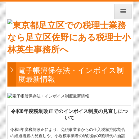
トップページ
お知らせ
事務所紹介
経営理念
電子帳簿保存法・インボイス制
度最新情報
交通案内
業務案内
セミナー案内
令和8年度税制改正でのインボイス制度の見直しにつ
いて
料金について
令和8年度税制改正により、免税事業者からの仕入税額控除割合
リンク集
の経過措置の見直しや、小規模事業者の納税額の3割特例の新設